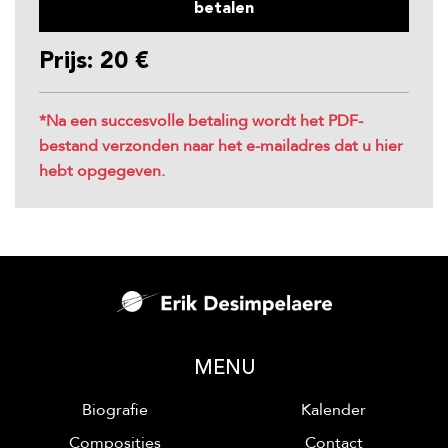
betalen
Prijs: 20 €
*Na een succesvolle betaling wordt het PDF-
bestand verzonden naar het e-mailadres dat u hier
hebt opgegeven.
MENU
Biografie
Kalender
Composities
Contact